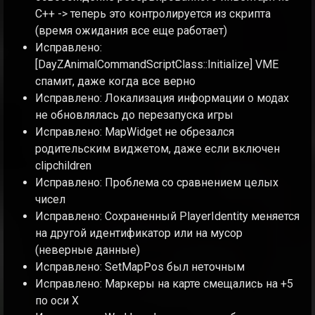
C++ -> теперь это контролируется из скрипта
(время ожидания все еще работает)
Исправлено:
[DayZAnimalCommandScriptClass::Initialize] VME
спамит, даже когда все верно
Исправлено: Локализация информации о модах
не обновлялась до перезапуска игры
Исправлено: MapWidget не обрезался
родительским виджетом, даже если включен
clipchildren
Исправлено: Проблема со сравнением целых
чисел
Исправлено: Сохраненный PlayerIdentity меняется
на другой идентификатор или на мусор
(неверные данные)
Исправлено: SetMapPos был неточным
Исправлено: Маркеры на карте смещались на +5
по оси Х