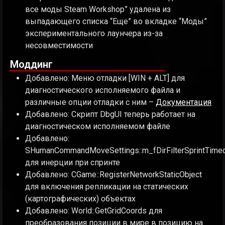
все моды Steam Workshop” удалена из
выпадающего списка “Еще” во вкладке “Моды”
экспериментального лаунчера из-за
несовместимости
Моддинг
Добавлено: Меню отладки [WIN + ALT] для
диагностического исполняемого файла и
различные опции отладки с ним –
Документация
Добавлено: Скрипт DbgUI теперь работает на
диагностическом исполняемом файле
Добавлено:
SHumanCommandMoveSettings::m_fDirFilterSprintTime
для инерции при спринте
Добавлено: CGame::RegisterNetworkStaticObject
для включения репликации на статических
(картографических) объектах
Добавлено: World::GetGridCoords для
преобразования позиции в мире в позицию на