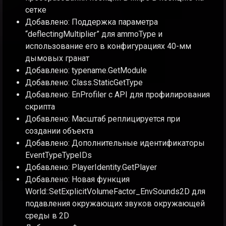
сетке
Добавлено: Поддержка параметра
“deflectingMultiplier” для ammoType и
использование его в конфигурациях 40-мм
дымовых гранат
Добавлено: typename.GetModule
Добавлено: Class.StaticGetType
Добавлено: EnProfiler с API для профилирования
скрипта
Добавлено: Масштаб реплицируется при
создании объекта
Добавлено: Дополнительные идентификаторы
EventTypeTypeIDs
Добавлено: PlayerIdentity.GetPlayer
Добавлено: Новая функция
World::SetExplicitVolumeFactor_EnvSounds2D для
подавления окружающих звуков окружающей
среды в 2D