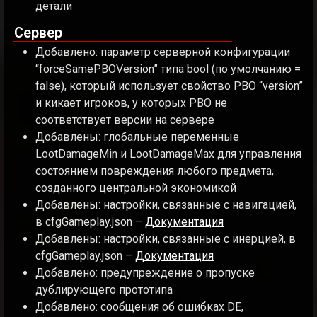
детали
Сервер
Добавлено: параметр серверной конфигурации
“forceSamePBOVersion” типа bool (по умолчанию =
false), который использует свойство PBO “version”
и кикает игроков, у которых PBO не
соответствует версии на сервере
Добавлены: глобальные переменные
LootDamageMin и LootDamageMax для управления
состоянием повреждения любого предмета,
созданного центральной экономикой
Добавлены: настройки, связанные с навигацией,
в cfgGameplay.json –
Документация
Добавлены: настройки, связанные с инерцией, в
cfgGameplay.json –
Документация
Добавлено: предупреждение о пропуске
дублирующего прототипа
Добавлено: сообщения об ошибках DE,