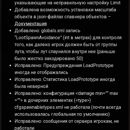
указывающие на неправильную настройку Limit
Добавлена возможность установки масштаба
объекта в json-файлах спавнера объектов –
Документация
Добавлено: globals.xml запись
“LootSpawnAvoidance” (int в метрах) для контроля
того, как далеко игрок должен быть от группы
лута, чтобы лут спаунился внутри нее (раньше
было жестко закодировано 50)
Исправлено: Предупреждения LoadPrototype
иногда не отображались
Исправлено: Статистика LoadPrototype иногда
была неверной
Исправлено: конфигурация <damage min=”” max
=””> в дочерних элементах (<type>)
cfgspawnabletypes.xml не работала (почти всегда
использовалась глобальная по умолчанию)
Исправлено: сообщения от сервера игрокам, не
работали