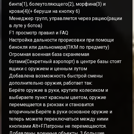
бинта(1), болеутоляющего(2), морфина(3) и
крови(4)(+ беруши на кнопку 6)
Менеджер групп, управляется через рацию(рации
в луте у ботов)
F1 просмотр правил и FAQ
Настройка дальности прорисовки при помощи
бинокля или дальномера(ПКМ по предмету)
Огромная военная база охраняемая
ботами(Секретный аэропорт) в центре базы стоят
ящики с оружием и ценным лутом
Добавлена возможность быстрой смены
дополнительно оружия, работает так:
Берёте оружие в руки, крутите колесиком и
выбираете пункт красным цветом, оружие
перемещается в рюкзак и становится
вторичным.Берёте в руки основное оружие и
теперь можете переключаться между ними
кнопками Alt+F.Патроны не перемещаются.
Добавлены военные объекты, 3 большие