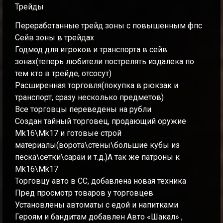
Трейды
Переработанные трейд зоны с повышенным фпс
Сейв зоны в трейдах
Годмод для игроков и транспорта в сейв
зонах(теперь любители пострелять издалека по
тем кто в трейде, отсосут)
Расширенная торговля(покупка в рюкзак и
транспорт, сразу несколько предметов)
Все торговцы переведены на рубли
Создан тайный торговец, продающий оружие
Mk16\Mk17 и готовые строй
материалы(ворота\стены\большие кубы из
песка\сетки\сараи и т.д.)А так же патроны к
Mk16\Mk17
Торговцу авто в СС, добавлена новая техника
Пред просмотр товаров у торговцев
Установлены автоматы с едой и напитками
Героям и бандитам добавлен Авто «Шакал» ,