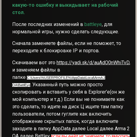
какую-то ошибку и выкидывает на рабочий
стол.
После последних изменений в
battleye
, для
нормальной игры, нужно сделать следующие.
Сначала заменяете файлы, если не поможет, то
переходите к блокировке IP и портов.
Скачиваем вот это
https://yadi.sk/d/auAdO0nWhiTvD
,
и заменяем файлы в
папке
C:\Users\%USERPROFILE%\AppData\Local\ArmA 2
.Указанный путь можно просто
OA\BattlEye
скопировать и вставить у себя в Explorer’e(он же
мой компьютер и т.д.) Если вы не понимаете как
это сделать, то идите на диск Ц ищите там папку
пользователи, потом гуглите как включить
отображение скрытых папок, когда включите
заходите в папку AppData далее Local далее Arma 2
OA далее Battley
ЕСЛИ ВЫ ФАЙЛ НЕ ЗАМЕНИЛИ, ТО РАБОТАТЬ