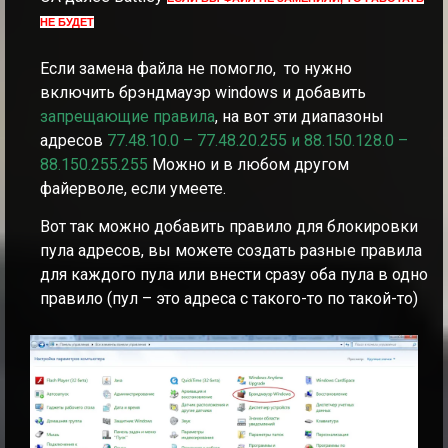
НЕ БУДЕТ
Если замена файла не помогло, то нужно
включить брэндмауэр windows и добавить
запрещающие правила
, на вот эти диапазоны
адресов
77.48.10.0 – 77.48.20.255 и 88.150.128.0 –
88.150.255.255
Можно и в любом другом
файерволе, если умеете.
Вот так можно добавить правило для блокировки
пула адресов, вы можете создать разные правила
для каждого пула или внести сразу оба пула в одно
правило (пул – это адреса с такого-то по такой-то)